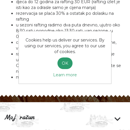
djeca do 12 godina za rafting 30 EUR (rafting izlet je
isti kao za odrasle samo je cijena manja)
rezervacija se plaća 30% a ostatak po dolasku na
rafting
u sezoni rafting radimo dva puta dnevno, ujutro oko
8:30 sati i popodne oko 13:30 sati, van sezone u
09:00 ili po dogovoru
Cookies help us deliver our services. By
cijena uključuje najam čamca i obavezne opreme,
using our services, you agree to our use
vodiča, riječnu taksu i obavezno osiguranje
of cookies.
radimo transport ljudi s mini busevima, u cijenu je
uključen transport iz Omiša do starta i nazad do
OK
Omiša. Transport iz drugih mjesta nije uključen te se
naplaćuje dodatno.
Learn more
mjesto okupljanja za rafting (
mapa okupljanja
)
Moj račun