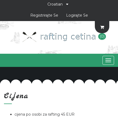
Registrirajte Se
Logirajte Se
(0)
Togg
navig
Cijena
cijena po osobi za rafting 45 EUR